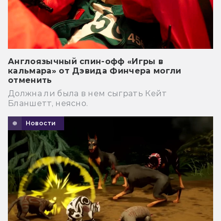
Англоязычный спин-офф «Игры в
кальмара» от Дэвида Финчера могли
отменить
Должна ли была в нем сыграть Кейт
Бланшетт, неясно.
Новости