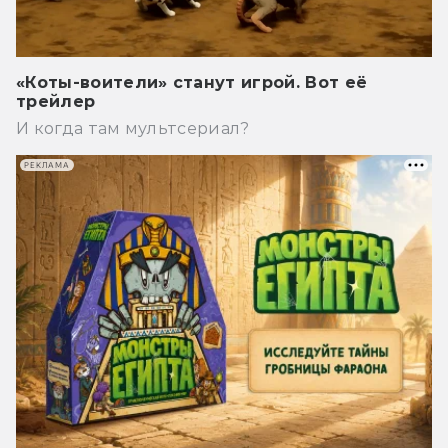
«Коты-воители» станут игрой. Вот её
трейлер
И когда там мультсериал?
РЕКЛАМА