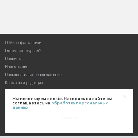
О Мире фантастики
Где купить журнал?
Подписка
Наш магазин
Пользовательское соглашение
Контакты и редакция
Реклама на «Мире фантастики»
Мы используем cookie. Находясь на сайте вы
Как стать автором МирФ
соглашаетесь на
обработку персональных
Награды «Мира фантастики»
данных.
Вопросы редакции
Принять
Форум МирФ