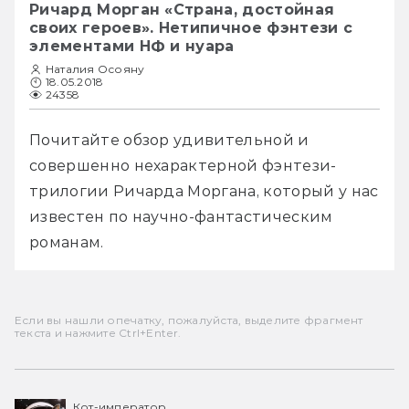
Ричард Морган «Страна, достойная
своих героев». Нетипичное фэнтези с
элементами НФ и нуара
Наталия Осояну
18.05.2018
24358
Почитайте обзор удивительной и 
совершенно нехарактерной фэнтези-
трилогии Ричарда Моргана, который у нас 
известен по научно-фантастическим 
романам. 
Если вы нашли опечатку, пожалуйста, выделите фрагмент
текста и нажмите Ctrl+Enter.
Кот-император