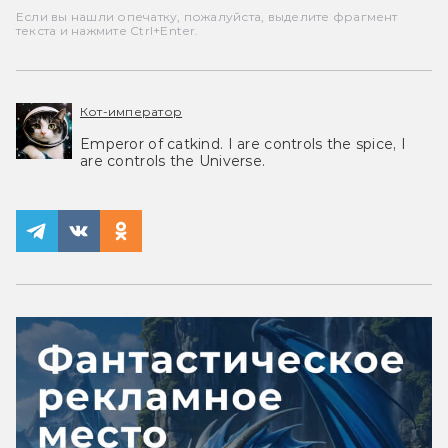
Если вы нашли опечатку, пожалуйста, выделите фрагмент
текста и нажмите Ctrl+Enter.
Кот-император
Emperor of catkind. I are controls the spice, I
are controls the Universe.