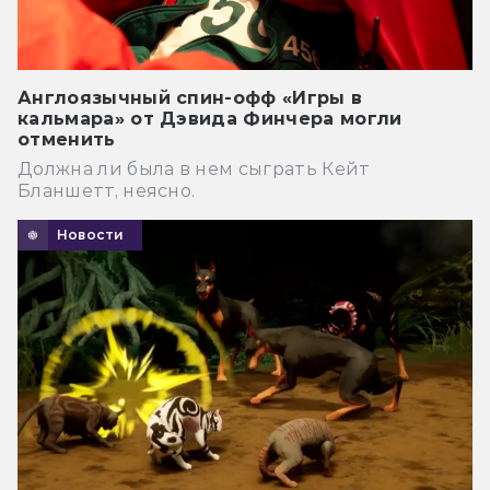
Англоязычный спин-офф «Игры в
кальмара» от Дэвида Финчера могли
отменить
Должна ли была в нем сыграть Кейт
Бланшетт, неясно.
Новости