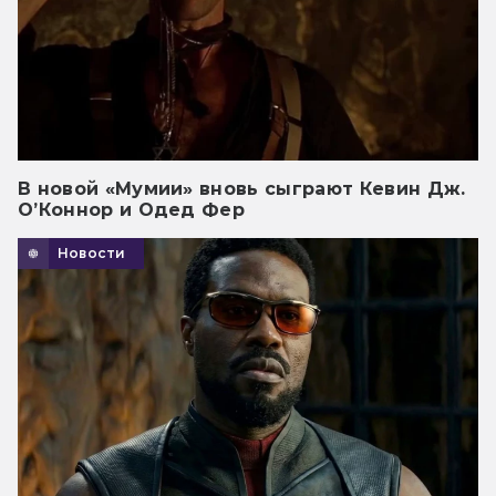
В новой «Мумии» вновь сыграют Кевин Дж.
О’Коннор и Одед Фер
Новости