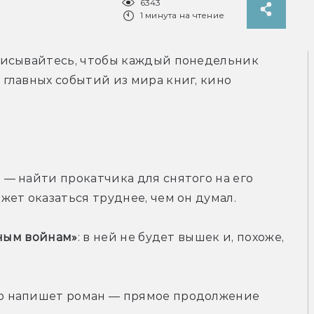
6343
1 минута на чтение
исывайтесь, чтобы каждый понедельник 
лавных событий из мира книг, кино 
— найти прокатчика для снятого на его 
ет оказаться труднее, чем он думал.
дным войнам»
: в ней не будет вышек и, похоже, 
р напишет роман — прямое продолжение 