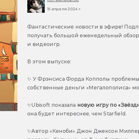
15 апреля 2024 г.
Фантастические новости в эфире! Подп
получать большой еженедельный обзор г
и видеоигр.
В этом выпуске:
✨ У Фрэнсиса Форда Копполы проблемы 
собственные деньги «Мегалополиса» мож
✨Ubisoft показала 
новую игру по «Звёз
она будет интереснее, чем Starfield.
✨Автор «Кеноби» Джон Джексон Милле