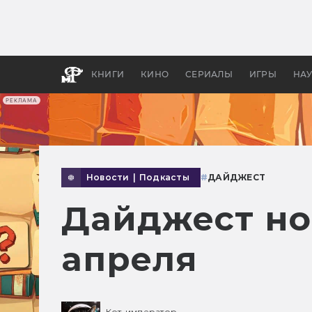
Как с
фильм
бы «В
КНИГИ
КИНО
СЕРИАЛЫ
ИГРЫ
НА
РЕКЛАМА
Новости
|
Подкасты
#
ДАЙДЖЕСТ
Дайджест но
апреля
Кот-император