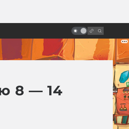
от
Фильмы и сериалы по книгам:
точные экранизации фантастики
и фэнтези
ю 8 — 14