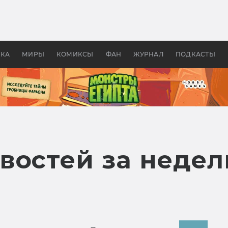
оздавались «Страшилы»:
«Одиссея» Нолана: что эт
, без которого не было
фильм сделал с Гомером и
ластелина колец»
Древней Грецией
УКА
МИРЫ
КОМИКСЫ
ФАН
ЖУРНАЛ
ПОДКАСТЫ
востей за недел