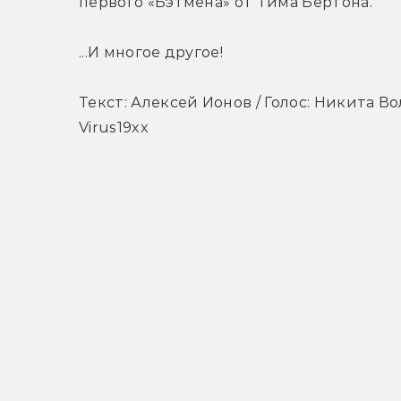
первого «Бэтмена» от Тима Бёртона.
...И многое другое!
Текст: Алексей Ионов / Голос: Никита Во
Virus19xx