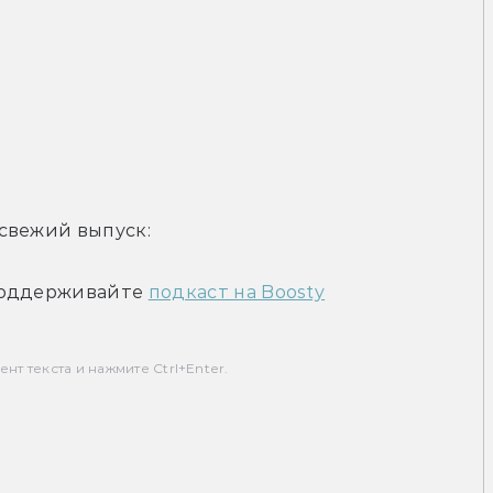
свежий выпуск:
оддерживайте 
подкаст на Boosty
т текста и нажмите Ctrl+Enter.