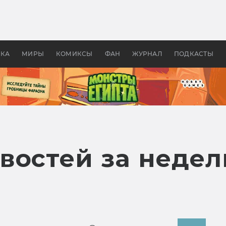
 фильмы смотреть в
Как создавались «Страшил
те 2026? В мире —
фильм, без которого не б
липсис, в России —
бы «Властелина колец»
ие комедии
УКА
МИРЫ
КОМИКСЫ
ФАН
ЖУРНАЛ
ПОДКАСТЫ
востей за недел