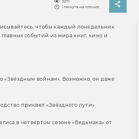
5271
1 минута на чтение
исывайтесь, чтобы каждый понедельник 
лавных событий из мира книг, кино и 
о «Звёздным войнам». Возможно, он даже 
водство приквел «Звёздного пути»
гиса в четвёртом сезоне «Ведьмака» от 