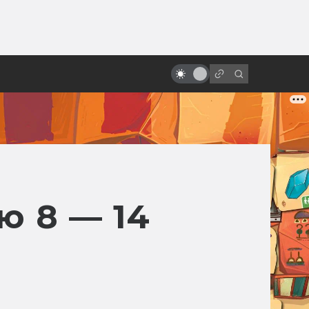
ы»:
«Лестница Иакова»: культовый
ыло
религиозный хоррор и предтеча
Silent Hill
ю 8 — 14