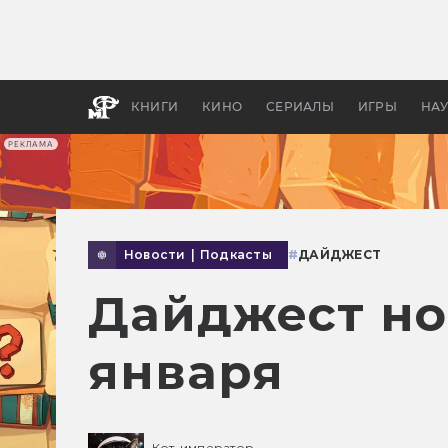
Какие
авгус
апока
детск
КНИГИ
КИНО
СЕРИАЛЫ
ИГРЫ
НА
РЕКЛАМА
Новости
|
Подкасты
#
ДАЙДЖЕСТ
Дайджест но
января
Кот-император