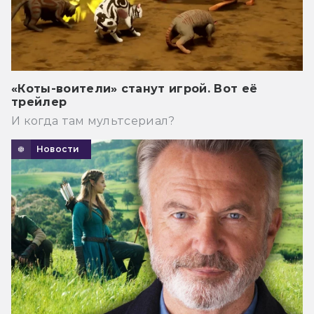
«Коты-воители» станут игрой. Вот её
трейлер
И когда там мультсериал?
Новости