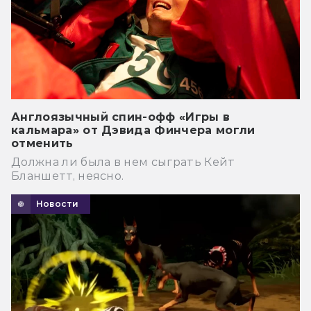
Англоязычный спин-офф «Игры в
кальмара» от Дэвида Финчера могли
отменить
Должна ли была в нем сыграть Кейт
Бланшетт, неясно.
Новости