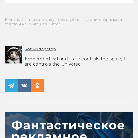
Если вы нашли опечатку, пожалуйста, выделите фрагмент
текста и нажмите Ctrl+Enter.
Кот-император
Emperor of catkind. I are controls the spice, I
are controls the Universe.