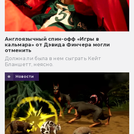
Англоязычный спин-офф «Игры в
кальмара» от Дэвида Финчера могли
отменить
Должна ли была в нем сыграть Кейт
Бланшетт, неясно.
Новости