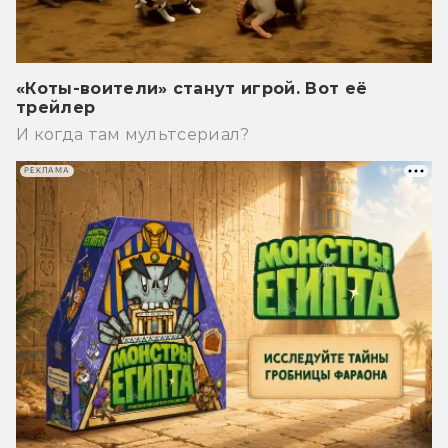
«Коты-воители» станут игрой. Вот её
трейлер
И когда там мультсериал?
РЕКЛАМА