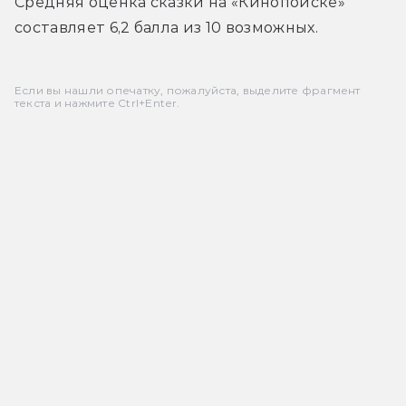
Средняя оценка сказки на «Кинопоиске» 
составляет 6,2 балла из 10 возможных. 
Если вы нашли опечатку, пожалуйста, выделите фрагмент
текста и нажмите Ctrl+Enter.