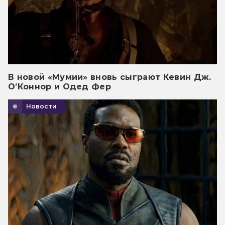
В новой «Мумии» вновь сыграют Кевин Дж.
О’Коннор и Одед Фер
Новости