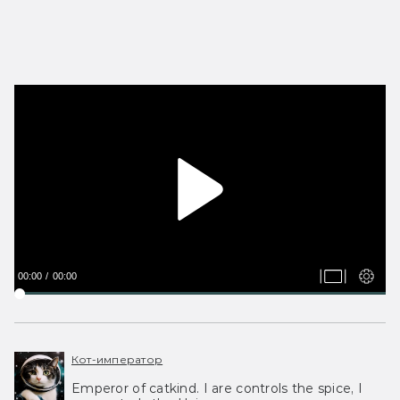
00:00
00:00
Кот-император
Emperor of catkind. I are controls the spice, I