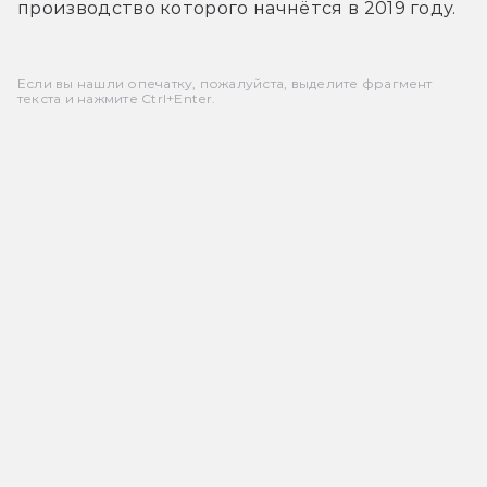
производство которого начнётся в 2019 году.
Если вы нашли опечатку, пожалуйста, выделите фрагмент
текста и нажмите Ctrl+Enter.