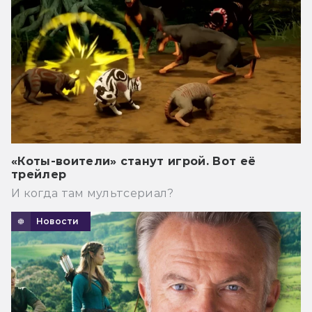
«Коты-воители» станут игрой. Вот её
трейлер
И когда там мультсериал?
Новости