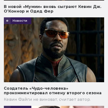
В новой «Мумии» вновь сыграют Кевин Дж.
О’Коннор и Одед Фер
Новости
Создатель «Чудо-человека»
прокомментировал отмену второго сезона
Кевин Файги не виноват, считает автор.