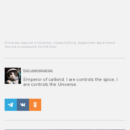
Если вы нашли опечатку, пожалуйста, выделите фрагмент
текста и нажмите Ctrl+Enter.
Кот-император
Emperor of catkind. I are controls the spice, I
are controls the Universe.