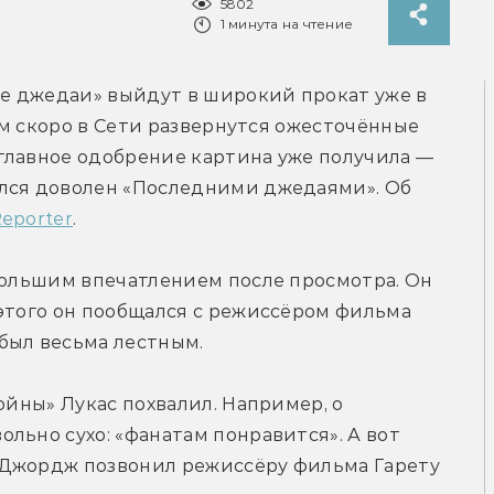
5802
1 минута на чтение
ие джедаи» выйдут в широкий прокат уже в 
сем скоро в Сети развернутся ожесточённые 
 главное одобрение картина уже получила — 
лся доволен «Последними джедаями». Об 
eporter
.
большим впечатлением после просмотра. Он 
этого он пообщался с режиссёром фильма 
был весьма лестным.
ойны» Лукас похвалил. Например, о 
льно сухо: «фанатам понравится». А вот 
Джордж позвонил режиссёру фильма Гарету 