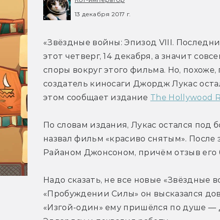
13 декабря 2017 г.
«Звёздные войны: Эпизод VIII. Последн
этот четверг, 14 декабря, а значит сов
споры вокруг этого фильма. Но, похоже,
создатель киносаги Джордж Лукас оста
этом сообщает издание 
The Hollywood R
По словам издания, Лукас остался под 
назвал фильм «красиво снятым». После 
Райаном Джонсоном, причём отзыв его 
Надо сказать, не все новые «Звёздные в
«Пробуждении Силы» он высказался дово
«Изгой-один» ему пришёлся по душе — 