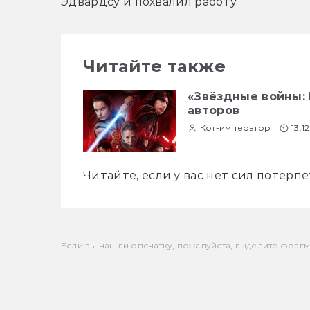
Эдвардсу и похвалил работу.
Читайте также
«Звёздные войны:
авторов
Кот-император
13.1
Читайте, если у вас нет сил потерп
Если вы нашли опечатку, пожалуйста, выделите фрагмен