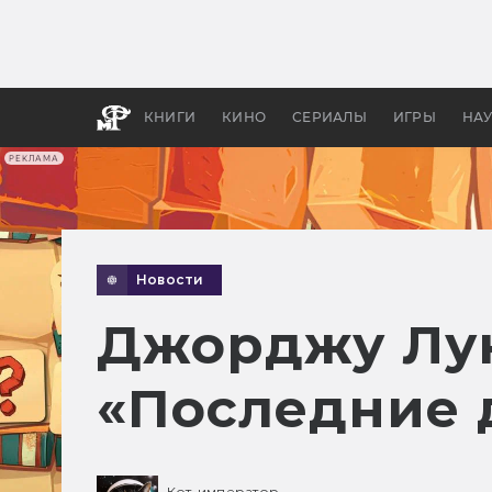
Какие
авгус
апока
детск
КНИГИ
КИНО
СЕРИАЛЫ
ИГРЫ
НА
РЕКЛАМА
Новости
Джорджу Лук
«Последние 
Кот-император