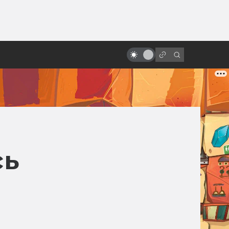
ы»:
«Бездна»: великолепный
ыло
подводный ад Джеймса
Кэмерона
сь