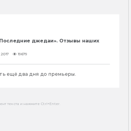
 Последние джедаи». Отзывы наших
2.2017
19679
еть ещё два дня до премьеры.
т текста и нажмите Ctrl+Enter.