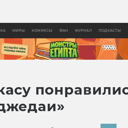
 фильмы смотреть в
Как создавались «Страшил
те 2026? В мире —
фильм, без которого не б
липсис, в России —
бы «Властелина колец»
ие комедии
УКА
МИРЫ
КОМИКСЫ
ФАН
ЖУРНАЛ
ПОДКАСТЫ
асу понравили
джедаи»