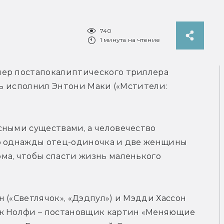
740
1 минута на чтение
ер 
постапокалиптического триллера 
ль исполнил Энтони Маки («Мстители: 
сными существами, а человечество 
о однажды отец-одиночка и две женщины 
ма, чтобы спасти жизнь маленького 
 («Светлячок», «Дэдпул») и Мэдди Хассон 
ж Нолфи 
– 
постановщик картин «Меняющие 