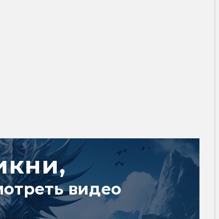
икни,
мотреть видео