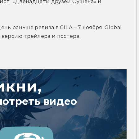
рист  «Двенадцати друзей Оушена» и 
нь раньше релиза в США – 7 ноября. Global 
 версию трейлера и постера.
икни,
мотреть видео