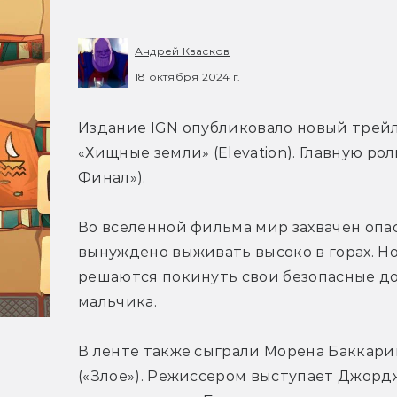
Андрей Квасков
18 октября 2024 г.
Издание IGN опубликовало новый трейл
«Хищные земли» (Elevation). Главную ро
Финал»).
Во вселенной фильма мир захвачен опа
вынуждено выживать высоко в горах. Н
решаются покинуть свои безопасные до
мальчика. 
В ленте также сыграли 
Морена Баккарин
(«Злое»). 
Режиссером выступает Джорд