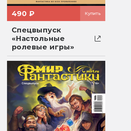
490 ₽
Купить
Спецвыпуск
«Настольные
ролевые игры»