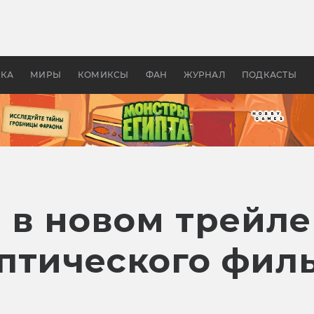
 фильмы смотреть в
Как создавались «Страшил
те 2026? В мире —
фильм, без которого не б
липсис, в России —
бы «Властелина колец»
ие комедии
УКА
МИРЫ
КОМИКСЫ
ФАН
ЖУРНАЛ
ПОДКАСТЫ
 в новом трейле
птического фил