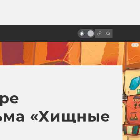
ы»:
Фантастические фильмы,
ыло
которые у нас любят больше,
чем на родине
ре
ьма «Хищные