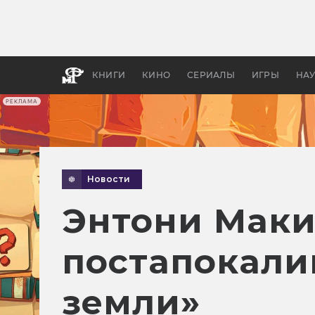
Какие
авгус
апока
детск
КНИГИ
КИНО
СЕРИАЛЫ
ИГРЫ
НА
РЕКЛАМА
Новости
Энтони Маки
постапокали
земли»