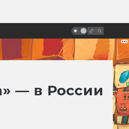
ы»:
Артхаус и философия: 10
ыло
фантастических фильмов
великих режиссёров
» — в России