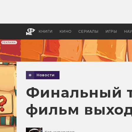
Какие
авгус
апока
детск
КНИГИ
КИНО
СЕРИАЛЫ
ИГРЫ
НА
РЕКЛАМА
Новости
Финальный т
фильм выход
Кот-император