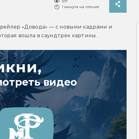
917
1 минута на чтение
трейлер «Довода» — с новыми кадрами и 
оторая вошла в саундтрек картины.
икни,
мотреть видео