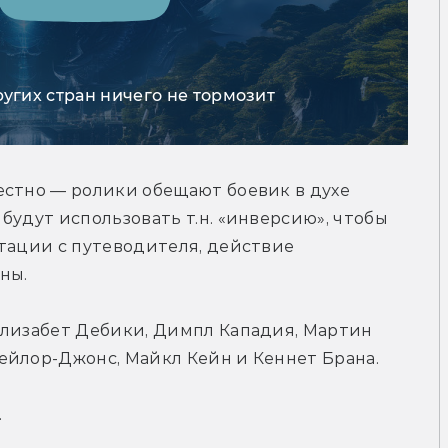
ругих стран ничего не тормозит
стно — ролики обещают боевик в духе 
удут использовать т.н. «инверсию», чтобы 
тации с путеводителя, действие 
ны.
Элизабет Дебики, Димпл Кападия, Мартин 
ейлор-Джонс, Майкл Кейн и Кеннет Брана.
.