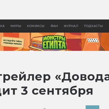
 фильмы смотреть в
Как создавались «Страшил
те 2026? В мире —
фильм, без которого не б
липсис, в России —
бы «Властелина колец»
ие комедии
УКА
МИРЫ
КОМИКСЫ
ФАН
ЖУРНАЛ
ПОДКАСТЫ
рейлер «Довода
ит 3 сентября