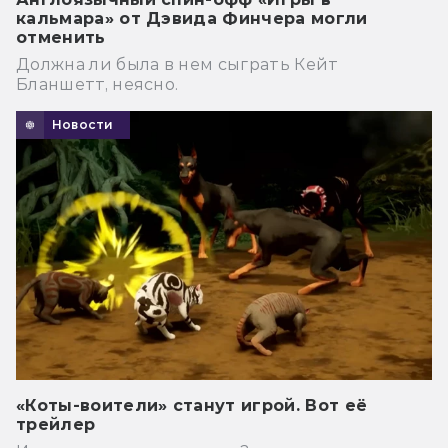
кальмара» от Дэвида Финчера могли
отменить
Должна ли была в нем сыграть Кейт
Бланшетт, неясно.
Новости
«Коты-воители» станут игрой. Вот её
трейлер