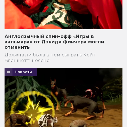
Англоязычный спин-офф «Игры в
кальмара» от Дэвида Финчера могли
отменить
Должна ли была в нем сыграть Кейт
Бланшетт, неясно.
Новости