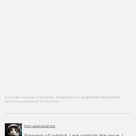
Если вы нашли опечатку, пожалуйста, выделите фрагмент
текста и нажмите Ctrl+Enter.
Кот-император
Emperor of catkind. I are controls the spice, I