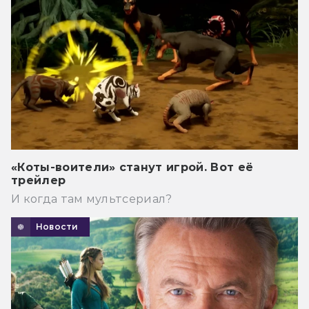
«Коты-воители» станут игрой. Вот её
трейлер
И когда там мультсериал?
Новости