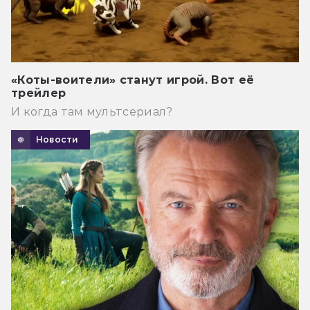
«Коты-воители» станут игрой. Вот её
трейлер
И когда там мультсериал?
Новости