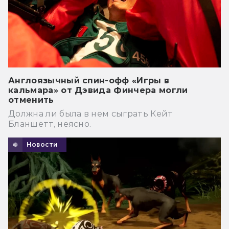
Англоязычный спин-офф «Игры в
кальмара» от Дэвида Финчера могли
отменить
Должна ли была в нем сыграть Кейт
Бланшетт, неясно.
Новости