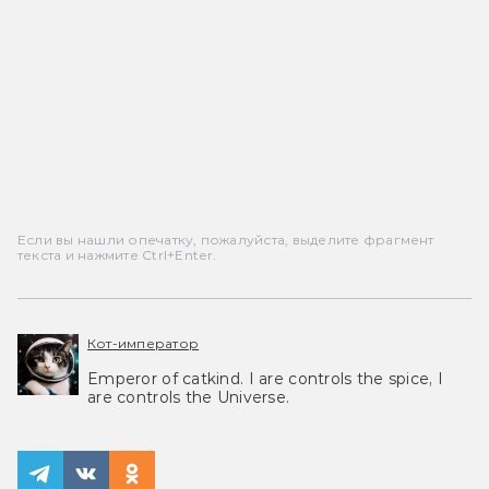
Если вы нашли опечатку, пожалуйста, выделите фрагмент
текста и нажмите Ctrl+Enter.
Кот-император
Emperor of catkind. I are controls the spice, I
are controls the Universe.