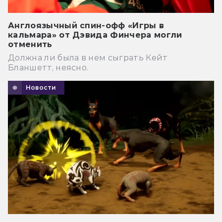
Англоязычный спин-офф «Игры в
кальмара» от Дэвида Финчера могли
отменить
Должна ли была в нем сыграть Кейт
Бланшетт, неясно.
Новости