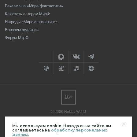
Реклама на «Мире фантастики»
Как стать автором МирФ
Награды «Мира фантастики»
Вопросы редакции
Форум МирФ
18+
© 2026 Hobby World
Любое использование материалов допускается только с согласия
редакции.
Мы используем cookie. Находясь на сайте вы
соглашаетесь на
обработку персональных
Мнение авторов может не совпадать с мнением редакции.
данных.
Свидетельство о регистрации СМИ серия Эл № ФС77-82485