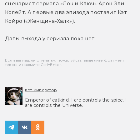
сценарист сериала «Лок и Ключ» Арон Эли 
Колейт. А первые два эпизода поставит Кэт 
Койро («Женщина-Халк»).
Даты выхода у сериала пока нет.
Если вы нашли опечатку, пожалуйста, выделите фрагмент
текста и нажмите Ctrl+Enter.
Кот-император
Emperor of catkind. I are controls the spice, I
are controls the Universe.