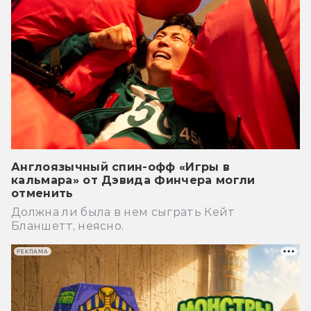
Англоязычный спин-офф «Игры в
кальмара» от Дэвида Финчера могли
отменить
Должна ли была в нем сыграть Кейт
Бланшетт, неясно.
РЕКЛАМА