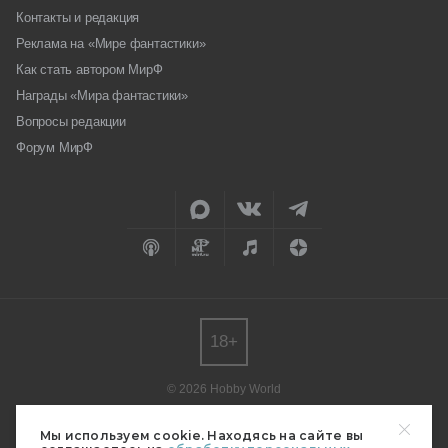
Контакты и редакция
Реклама на «Мире фантастики»
Как стать автором МирФ
Награды «Мира фантастики»
Вопросы редакции
Форум МирФ
18+
© 2026 Hobby World
Любое использование материалов допускается только с согласия
редакции.
Мы используем cookie. Находясь на сайте вы