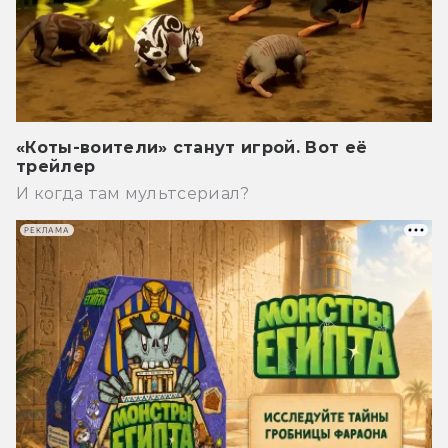
«Коты-воители» станут игрой. Вот её
трейлер
И когда там мультсериал?
РЕКЛАМА