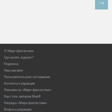
Все спецпроекты
О Мире фантастики
Где купить журнал?
Подписка
Наш магазин
Пользовательское соглашение
Контакты и редакция
Реклама на «Мире фантастики»
Как стать автором МирФ
Награды «Мира фантастики»
Вопросы редакции