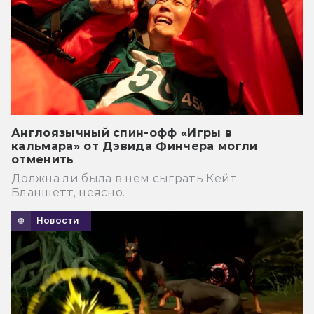
Англоязычный спин-офф «Игры в
кальмара» от Дэвида Финчера могли
отменить
Должна ли была в нем сыграть Кейт
Бланшетт, неясно.
Новости