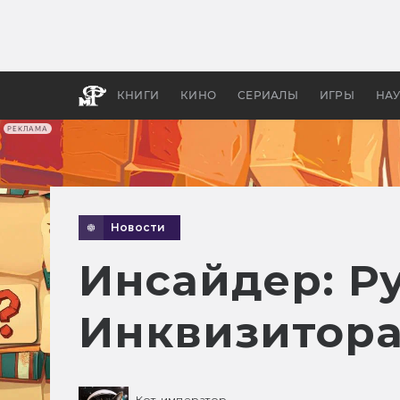
Как с
фильм
бы «В
КНИГИ
КИНО
СЕРИАЛЫ
ИГРЫ
НА
РЕКЛАМА
Новости
Инсайдер: Р
Инквизитор
Кот-император