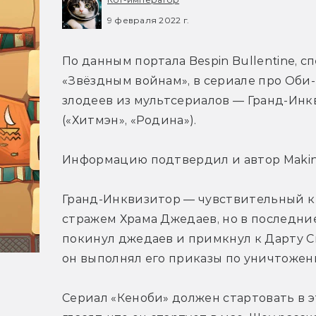
9 февраля 2022 г.
По данным портала Bespin Bullentine, с
«Звёздным войнам», в сериале про Оби-
злодеев из мультсериалов — Гранд-Инкв
(«Хитмэн», «Родина»).
Информацию подтвердил и автор Making
Гранд-Инквизитор — чувствительный к С
стражем Храма Джедаев, но в последни
покинул джедаев и примкнул к Дарту С
он выполнял его приказы по уничтоже
Сериал «Кеноби» должен стартовать в эт