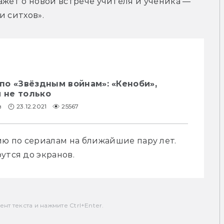
кажет о новой встрече учителя и ученика —  
и ситхов».
по «Звёздным войнам»: «Кеноби»,
и не только
в
23.12.2021
25567
 по сериалам на ближайшие пару лет. 
утся до экранов.
т текста и нажмите Ctrl+Enter.