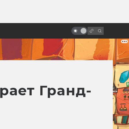
от
Чужой против Терминатора,
Баффи и Черепашек-ниндзя:
самые безумные кроссоверы
рает Гранд-