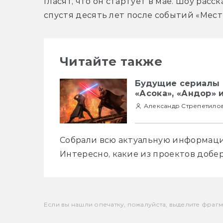
гласят, что он стартует в мае. Шоу расс
спустя десять лет после событий «Мест
Читайте также
Будущие сериалы 
«Асока», «Андор» 
Александр Стрепетило
Собрали всю актуальную информацию
Интересно, какие из проектов добер
Если вы нашли опечатку, пожалуйста, выделите фрагмен