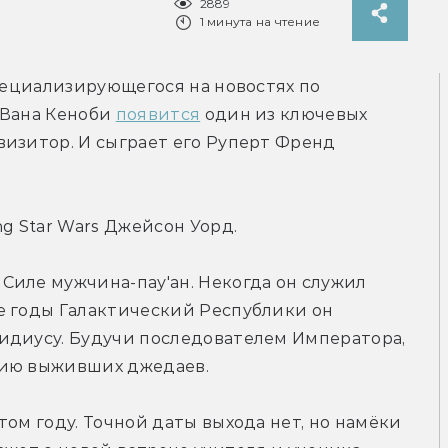
2889
1 минута на чтение
пециализирующегося на новостях по 
Вана Кеноби 
появится
 один из ключевых 
изитор. И сыграет его Руперт Френд 
 Star Wars Джейсон Уорд.
иле мужчина-пау'ан. Некогда он служил 
е годы Галактический Республики он 
идиусу. Будучи последователем Императора, 
нию выживших джедаев.
ом году. Точной даты выхода нет, но намёки 