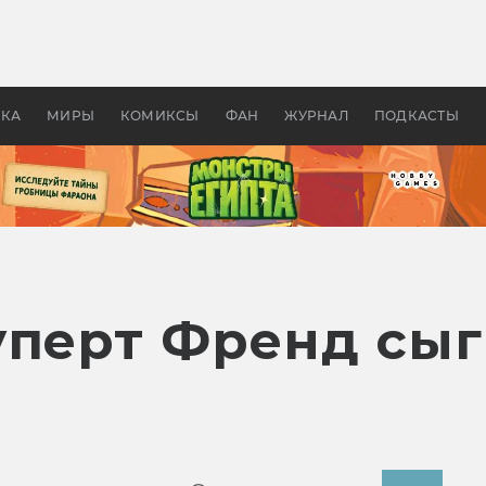
оздавались «Страшилы»:
«Одиссея» Нолана: что эт
, без которого не было
фильм сделал с Гомером и
ластелина колец»
Древней Грецией
УКА
МИРЫ
КОМИКСЫ
ФАН
ЖУРНАЛ
ПОДКАСТЫ
уперт Френд сыг
а