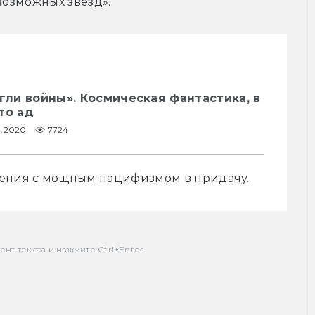
возможных звезд».
Угли войны». Космическая фантастика, в
то ад
9.2020
7724
ния с мощным пацифизмом в придачу.
т текста и нажмите Ctrl+Enter.