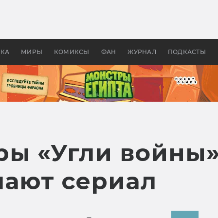
 фильмы смотреть в
Как создавались «Страшил
те 2026? В мире —
фильм, без которого не б
липсис, в России —
бы «Властелина колец»
ие комедии
УКА
МИРЫ
КОМИКСЫ
ФАН
ЖУРНАЛ
ПОДКАСТЫ
ы «Угли войны»
лают сериал