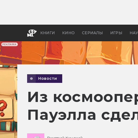
Какие
авгус
апока
детск
КНИГИ
КИНО
СЕРИАЛЫ
ИГРЫ
НА
РЕКЛАМА
Новости
Из космоопер
Пауэлла сде
Дмитрий Кинский