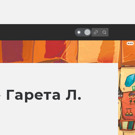
ы»:
ыло
Когда мне будет девяносто, я
хочу быть как Кристофер Ли
 Гарета Л.