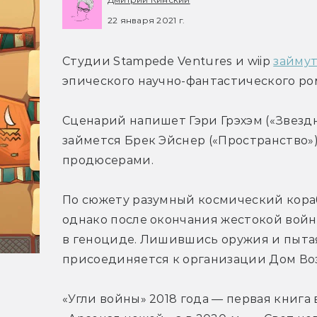
22 января 2021 г.
Студии Stampede Ventures и wiip 
займу
эпического научно-фантастического ром
Сценарий напишет Гэри Грэхэм («Звездн
займется Брек Эйснер («Пространство»
продюсерами.
По сюжету разумный космический корабл
однако после окончания жестокой войн
в геноциде. Лишившись оружия и пытаяс
присоединяется к организации Дом Воз
«Угли войны» 2018 года — первая книга в