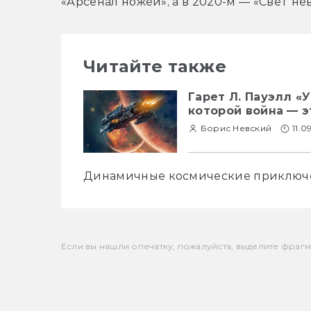
«Арсенал ножей», а в 2020-м — «Свет не
Читайте также
Гарет Л. Пауэлл «
которой война — э
Борис Невский
11.0
Динамичные космические приключе
Если вы нашли опечатку, пожалуйста, выделите фрагмен