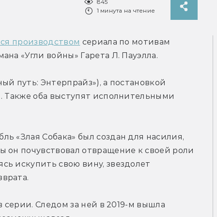
845
1 минута на чтение
тся производством
 сериала по мотивам 
ана «Угли войны» Гарета Л. Пауэлла.
ый путь: Энтерпрайз»), а постановкой 
). Также оба выступят исполнительными 
ь «Злая Собака» был создан для насилия, 
ы он почувствовал отвращение к своей роли 
ь искупить свою вину, звездолет 
врата.
 серии. Следом за ней в 2019-м вышла 