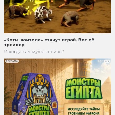
«Коты-воители» станут игрой. Вот её
трейлер
И когда там мультсериал?
РЕКЛАМА