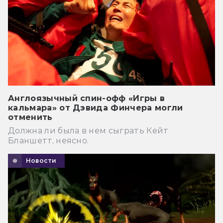
Англоязычный спин-офф «Игры в
кальмара» от Дэвида Финчера могли
отменить
Должна ли была в нем сыграть Кейт
Бланшетт, неясно.
Новости