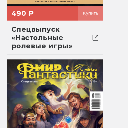
490 ₽
Купить
Спецвыпуск
«Настольные
ролевые игры»