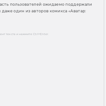
асть пользователей ожидаемо поддержали 
я даже один из авторов комикса «Аватар: 
т текста и нажмите Ctrl+Enter.