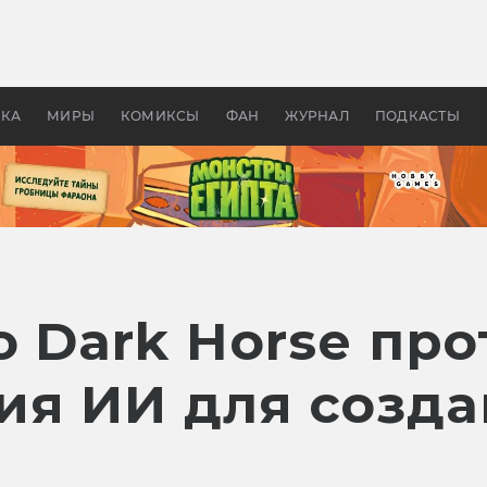
оздавались «Страшилы»:
«Одиссея» Нолана: что эт
, без которого не было
фильм сделал с Гомером и
ластелина колец»
Древней Грецией
УКА
МИРЫ
КОМИКСЫ
ФАН
ЖУРНАЛ
ПОДКАСТЫ
 Dark Horse про
ия ИИ для созд