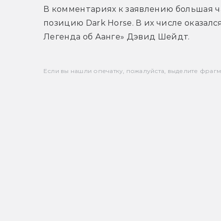
В комментариях к заявлению большая ч
позицию Dark Horse. В их числе оказалс
Легенда об Аанге» Дэвид Шейдт.
Если вы нашли опечатку, пожалуйста, выделите фрагмен