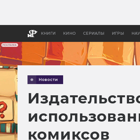
Как с
фильм
бы «В
КНИГИ
КИНО
СЕРИАЛЫ
ИГРЫ
НА
РЕКЛАМА
Новости
Издательство
использован
комиксов