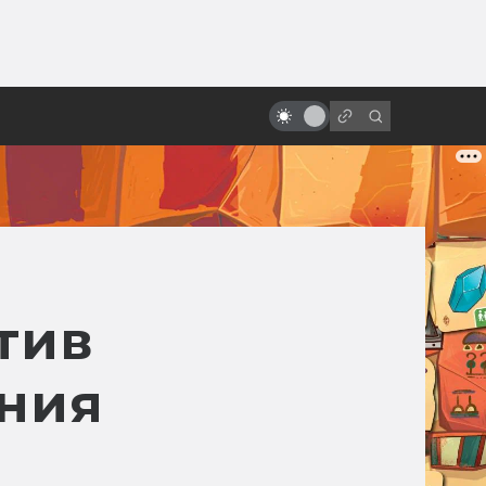
от
Самые прибыльные фильмы в
истории: бюджет/сборы
тив
ания