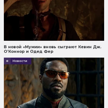
В новой «Мумии» вновь сыграют Кевин Дж.
О’Коннор и Одед Фер
Новости