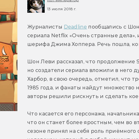
13 июля 2018 г.
Журналисты 
Deadline
 пообщались с Шо
сериала Netflix «Очень странные дела»
шерифа Джима Хоппера. Речь пошла, кон
Шон Леви рассказал, что продолжение St
но создатели сериала вложили в него д
Харбор, в свою очередь, отметил, что 
1985 года, и фанаты найдут множество но
авторы решили рискнуть и сделать кое-
Что касается его персонажа, начальника
что он станет более яростным, чем во 
сезоне принял на себя роль приёмного 