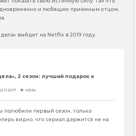
ет показать свою истинную силу. Так что 
одновременно и любящим приёмным отцом, 
а.
ела» выйдет на Netflix в 2019 году.
ела», 2 сезон: лучший подарок к
2.11.2017
41364
мы полюбили первый сезон, только 
перь видно, что сериал держится не на 