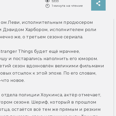
5333
1 минута на чтение
ном Леви, исполнительным продюсером 
, и Дэвидом Харбором, исполнителем роли 
ечно же, о третьем сезоне сериала.
ranger Things будет ещё мрачнее, 
ушу и постарались наполнить его юмором. 
третий сезон вдохновлён великими фильмами 
вых отсылок к этой эпохе. По его словам, 
что новое.
 отдела полиции Хоукинса, актёр отмечает, 
втором сезоне. Шериф, который в прошлом 
отца, остаётся всё тем же прямым и резким 