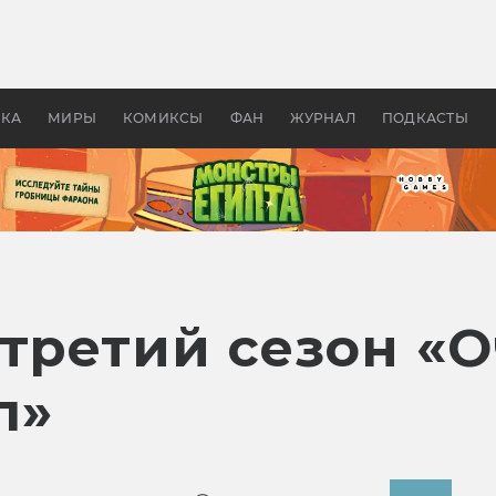
 фильмы смотреть в
Как создавались «Страшил
те 2026? В мире —
фильм, без которого не б
липсис, в России —
бы «Властелина колец»
ие комедии
УКА
МИРЫ
КОМИКСЫ
ФАН
ЖУРНАЛ
ПОДКАСТЫ
 третий сезон «
л»