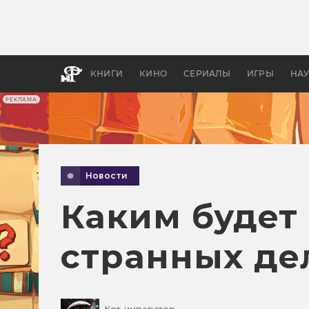
Какие
авгус
апока
детск
КНИГИ
КИНО
СЕРИАЛЫ
ИГРЫ
НА
РЕКЛАМА
Новости
Каким будет
странных де
Кот-император