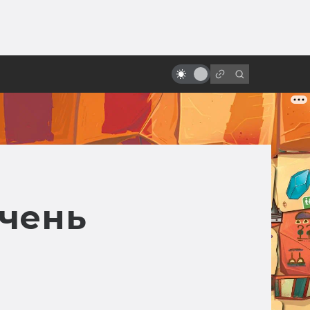
ы»:
«Ворон»: неснятые сиквелы и
ыло
ремейки. Невеста, зомби-коп,
Сатана и Эминем
Очень