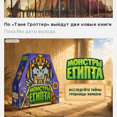
По «Тане Гроттер» выйдут две новые книги
Пока без даты выхода.
РЕКЛАМА