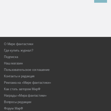
О Мире фантастики
Где купить журнал?
Подписка
Наш магазин
Пользовательское соглашение
Контакты и редакция
Реклама на «Мире фантастики»
Как стать автором МирФ
Награды «Мира фантастики»
Вопросы редакции
Форум МирФ