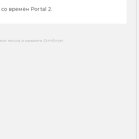
о времён Portal 2.
т текста и нажмите Ctrl+Enter.