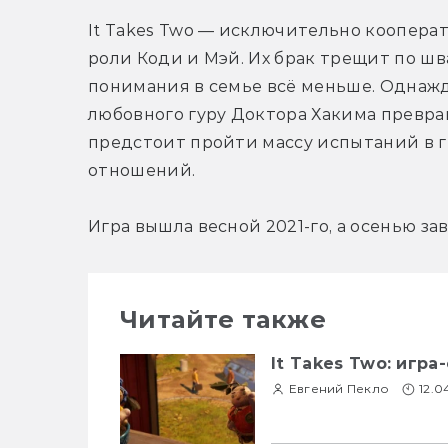
It Takes Two — исключительно кооперати
роли Коди и Мэй. Их брак трещит по шва
понимания в семье всё меньше. Однаж
любовного гуру Доктора Хакима превращ
предстоит пройти массу испытаний в 
отношений.
Игра вышла весной 2021-го, а осенью за
Читайте также
It Takes Two: игр
Евгений Пекло
12.0