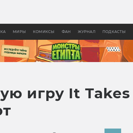
 фильмы смотреть в
Как создавались «Страшил
те 2026? В мире —
фильм, без которого не б
липсис, в России —
бы «Властелина колец»
ие комедии
УКА
МИРЫ
КОМИКСЫ
ФАН
ЖУРНАЛ
ПОДКАСТЫ
ю игру It Takes
ют