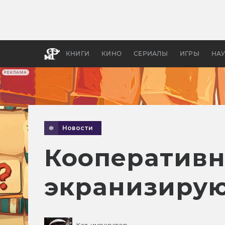
Какие
авгус
апока
детск
КНИГИ
КИНО
СЕРИАЛЫ
ИГРЫ
НА
РЕКЛАМА
Новости
Кооперативну
экранизиру
Кот-император