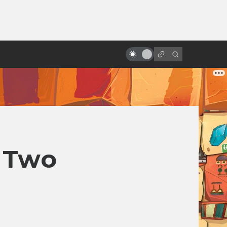
ы»:
ыло
Студия Gainax: история одной
легенды
 Two