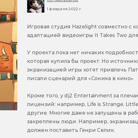
1 февраля 2022 г.
Игровая студия Hazelight совместно с к
адаптацией видеоигры It Takes Two дл
У проекта пока нет никаких подробност
которая купила бы проект. Но источники
экранизацией игры хотят привлечь Пат
писали сценарий для «Соника в кино».
Кроме того, у dj2 Entertainment за пле
лицензий: например, Life is Strange, Littl
другие. Многие даже не запущены в раб
закреплены люди. Например, экранизаци
должен поставить Генри Селик.