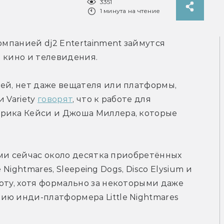
3351
1 минута на чтение
омпанией dj2 Entertainment займутся 
я кино и телевидения.
ей, нет даже вещателя или платформы, 
 Variety 
говорят
, что к работе для 
рика Кейси и Джоша Миллера, которые 
чами сейчас около десятка приобретённых 
e Nightmares, Sleepeing Dogs, Disco Elysium и 
оту, хотя формально за некоторыми даже 
ю инди-платформера Little Nightmares 