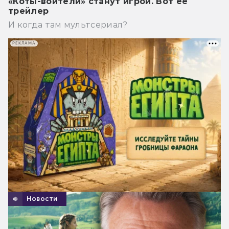
«Коты-воители» станут игрой. Вот её
трейлер
И когда там мультсериал?
РЕКЛАМА
Новости