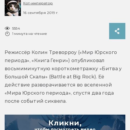
Кот-император
16 сентября 2019 г.
5554
1 минута на чтение
Режиссёр Колин Треворроу («Мир Юрского 
периода», «Книга Генри») опубликовал 
восьмиминутную короткометражку «Битва у 
Большой Скалы» (Battle at Big Rock). Её 
действие разворачивается во вселенной 
«Мира Юрского периода», спустя два года 
после событий сиквела.
Кликни,
чтобы посмотреть видео