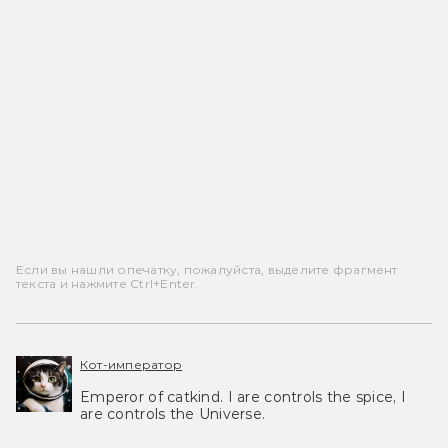
Если вы нашли опечатку, пожалуйста, выделите фрагмент
текста и нажмите Ctrl+Enter.
Кот-император
Emperor of catkind. I are controls the spice, I
are controls the Universe.