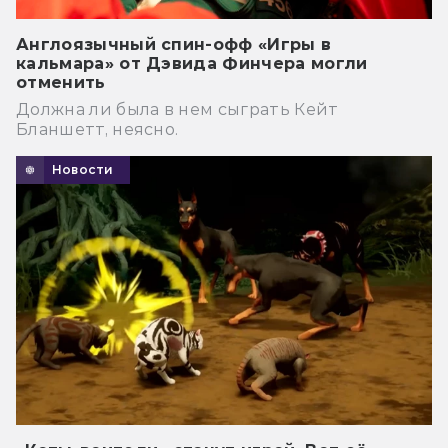
Англоязычный спин-офф «Игры в
кальмара» от Дэвида Финчера могли
отменить
Должна ли была в нем сыграть Кейт
Бланшетт, неясно.
Новости