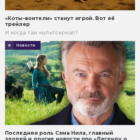
«Коты-воители» станут игрой. Вот её
трейлер
И когда там мультсериал?
Новости
Последняя роль Сэма Нила, главный
злодей и другие новости про «Легенду о