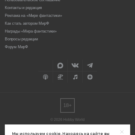
Контакты и редакция
Реклама на «Мире фантастики»
Как стать автором МирФ
Награды «Мира фантастики»
Вопросы редакции
Форум МирФ
18+
© 2026 Hobby World
Любое использование материалов допускается только с согласия
редакции.
Мы используем cookie. Находясь на сайте вы