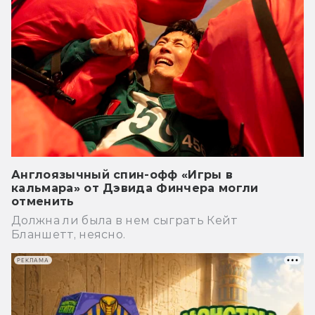
Англоязычный спин-офф «Игры в
кальмара» от Дэвида Финчера могли
отменить
Должна ли была в нем сыграть Кейт
Бланшетт, неясно.
РЕКЛАМА