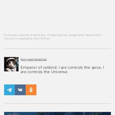
Если вы нашли опечатку, пожалуйста, выделите фрагмент
текста и нажмите Ctrl+Enter.
Кот-император
Emperor of catkind. I are controls the spice, I
are controls the Universe.