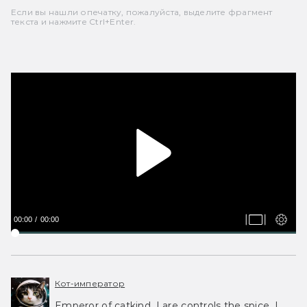
Если вы нашли опечатку, пожалуйста, выделите фрагмент
текста и нажмите Ctrl+Enter.
00:00
00:00
Кот-император
Emperor of catkind. I are controls the spice, I