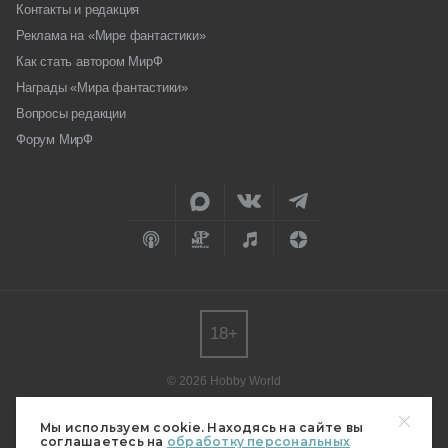
Контакты и редакция
Реклама на «Мире фантастики»
Как стать автором МирФ
Награды «Мира фантастики»
Вопросы редакции
Форум МирФ
18+
© 2026 Hobby World
Любое использование материалов допускается только с согласия
редакции.
Мы используем cookie. Находясь на сайте вы
соглашаетесь на
обработку персональных
Мнение авторов может не совпадать с мнением редакции.