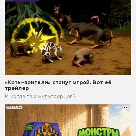
«Коты-воители» станут игрой. Вот её
трейлер
И когда там мультсериал?
РЕКЛАМА