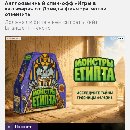
Англоязычный спин-офф «Игры в
кальмара» от Дэвида Финчера могли
отменить
Должна ли была в нем сыграть Кейт
Бланшетт, неясно.
РЕКЛАМА
Новости