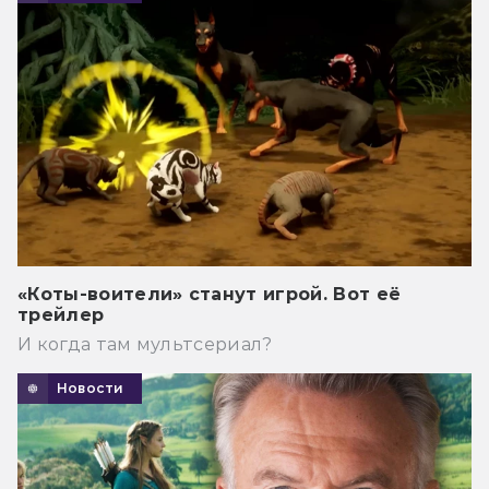
«Коты-воители» станут игрой. Вот её
трейлер
И когда там мультсериал?
Новости