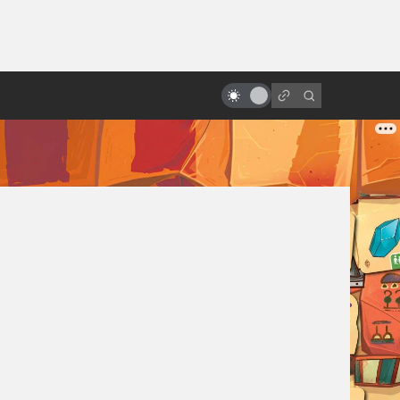
от
Что такое экохоррор: цветочки,
не ешьте меня!