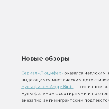
Новые обзоры
Сериал «Люцифер»
 оказался неплохим, н
мультфильм Angry Birds
 — типичным к
мультфильмом с сортирными и не очень
внезапно, антимигрантским подтексто