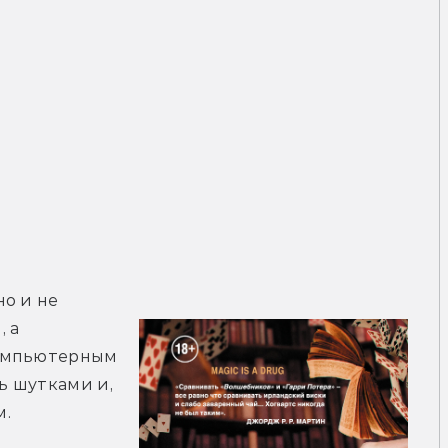
о и не 
выдающимся мистическим детективом, а 
омпьютерным 
 шутками и, 
м.