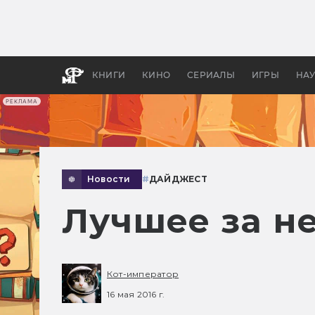
Как с
фильм
бы «В
КНИГИ
КИНО
СЕРИАЛЫ
ИГРЫ
НА
РЕКЛАМА
Новости
#
ДАЙДЖЕСТ
Лучшее за н
Кот-император
16 мая 2016 г.