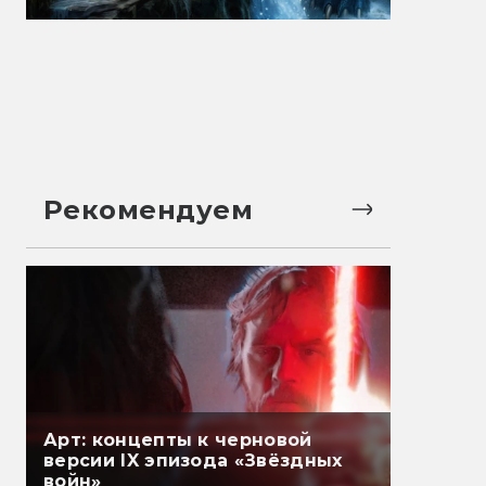
Рекомендуем
Арт: концепты к черновой
версии IX эпизода «Звёздных
войн»