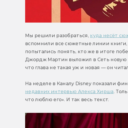
Мы решили разобраться, 
куда несёт сю
вспомнили все сюжетные линии книги, с
попытались понять, кто же в итоге побед
Джордж Мартин выложил в Сеть новую гл
что глава не такая уж и новая — он чита
На неделе в Каналу Disney показали фин
недавних интервью Алекса Хирша
. Тол
что люблю его». И так весь текст.