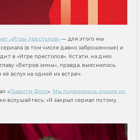
жет «Игры престолов»
 — для этого мы 
ериала (в том числе давно заброшенные) и 
ит в «Игре престолов». Кстати, на днях 
аву «Ветров зимы», правда, выяснилось, 
л её вслух на одной из встреч.
ал «
Гравити Фолз
». 
Мы поделились одним из 
ько вслушайтесь: «Я закрыл сериал потому, 