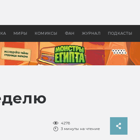
оздавались «Страшилы»:
«Одиссея» Нолана: что эт
, без которого не было
фильм сделал с Гомером и
ластелина колец»
Древней Грецией
УКА
МИРЫ
КОМИКСЫ
ФАН
ЖУРНАЛ
ПОДКАСТЫ
еделю
4278
3 минуты на чтение