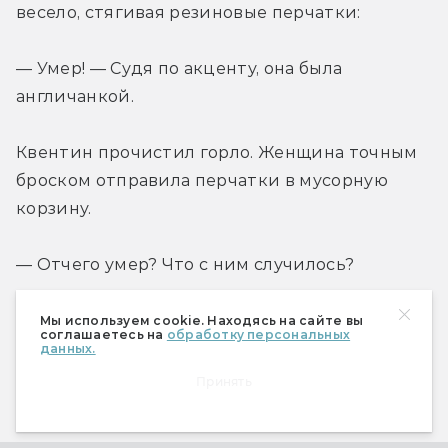
весело, стягивая резиновые перчатки:
— Умер! — Судя по акценту, она была 
англичанкой.
Квентин прочистил горло. Женщина точным 
броском отправила перчатки в мусорную 
корзину.
— Отчего умер? Что с ним случилось?
— Кровоизлияние в мозг. Хорошая смерть, 
Мы используем cookie. Находясь на сайте вы
соглашаетесь на
обработку персональных
быстрая. Похоже, он сильно пил. — Свое 
данных.
предположение она сопроводила щелчком по 
Принять
горлу.