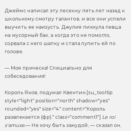
Джеймс написал эту песенку пять лет назад к 
школьному смотру талантов, и все они успели 
выучить ее наизусть. Джулия пихнула певца 
на мусорный бак, а когда это не помогло, 
сорвала с него шапку и стала лупить ей по 
голове.
— Моя прическа! Специально для 
собеседования!
Король Яков, подумал Квентин.[su_tooltip 
style="light" position="north" shadow="yes" 
rounded="yes" size="4" content="Король 
развлекается (фр)." class="comment1"] 
Le
roi
s
'
amuse
.
— Не хочу быть занудой, — сказал он, 