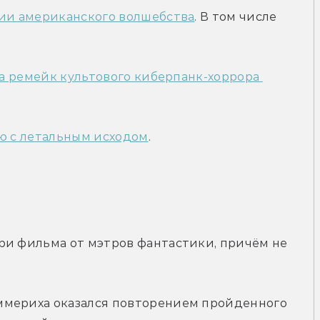
рии американского волшебства
. В том числе 
на ремейк культового киберпанк-хоррора 
ию с летальным исходом
.
ри фильма от мэтров фантастики, причём не 
ммериха оказался повторением пройденного 