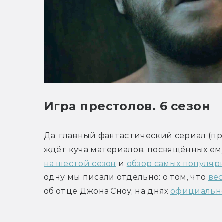
Игра престолов. 6 сезон
Да, главный фантастический сериал (пр
ждёт куча материалов, посвящённых ему
на шестой сезон
 и 
обзор самых популяр
одну мы писали отдельно: о том, что 
ве
об отце Джона Сноу, на днях 
официально