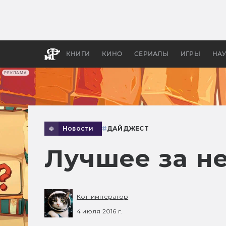
Как с
фильм
бы «В
КНИГИ
КИНО
СЕРИАЛЫ
ИГРЫ
НА
РЕКЛАМА
Новости
#
ДАЙДЖЕСТ
Лучшее за н
Кот-император
4 июля 2016 г.