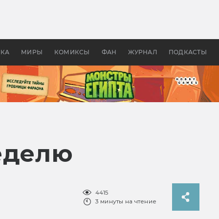
оздавались «Страшилы»:
«Одиссея» Нолана: что эт
, без которого не было
фильм сделал с Гомером и
ластелина колец»
Древней Грецией
УКА
МИРЫ
КОМИКСЫ
ФАН
ЖУРНАЛ
ПОДКАСТЫ
еделю
4415
3 минуты на чтение