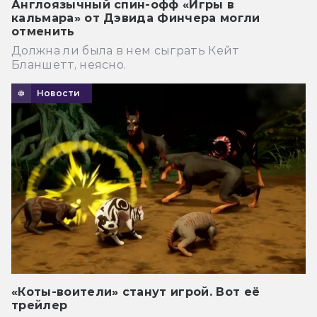
Англоязычный спин-офф «Игры в
кальмара» от Дэвида Финчера могли
отменить
Должна ли была в нем сыграть Кейт
Бланшетт, неясно.
Новости
«Коты-воители» станут игрой. Вот её
трейлер