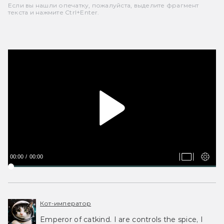
Если вы нашли опечатку, пожалуйста, выделите фрагмент
текста и нажмите Ctrl+Enter.
00:00
00:00
Кот-император
Emperor of catkind. I are controls the spice, I