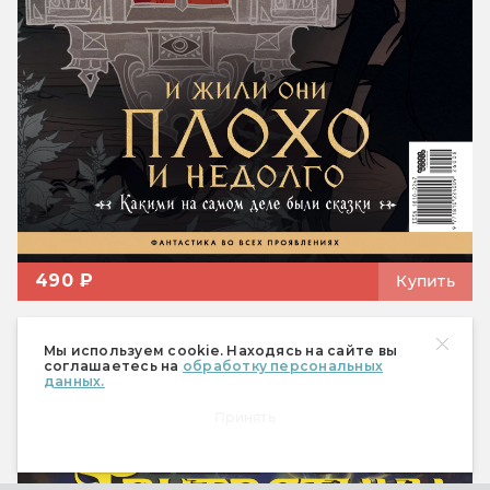
490 ₽
Купить
Спецвыпуск «Настольные
Мы используем cookie. Находясь на сайте вы
ролевые игры»
соглашаетесь на
обработку персональных
данных.
Принять