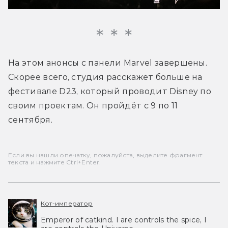
На этом анонсы с панели Marvel завершены. 
Скорее всего, студия расскажет больше на 
фестивале D23, который проводит Disney по 
своим проектам. Он пройдёт с 9 по 11 
сентября.
Если вы нашли опечатку, пожалуйста, выделите фрагмент
текста и нажмите Ctrl+Enter.
Кот-император
Emperor of catkind. I are controls the spice, I