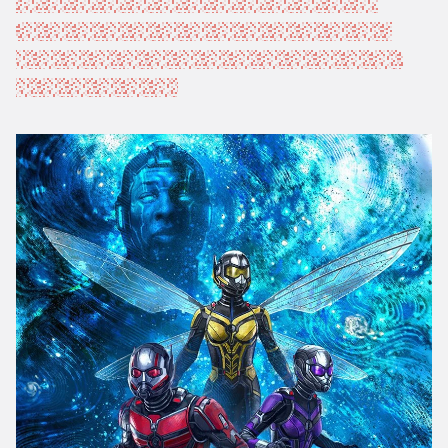
МОДОК был реконструирован из тела и 
мыслей главного злодея из первой части, 
бывшего Жёлтого Жакета. Играет МОДОКа 
опять Кори Столл.