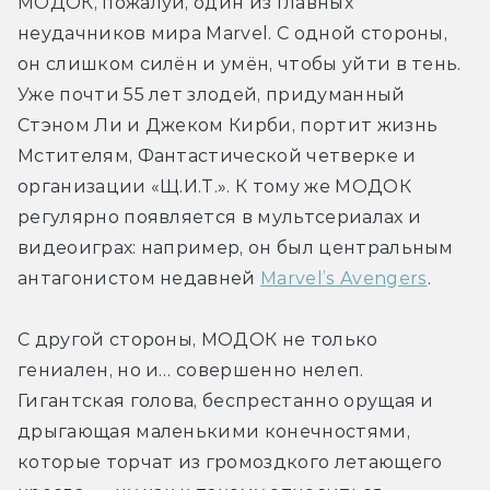
МОДОК, пожалуй, один из главных 
неудачников мира Marvel. С одной стороны, 
он слишком силён и умён, чтобы уйти в тень. 
Уже почти 55 лет злодей, придуманный 
Стэном Ли и Джеком Кирби, портит жизнь 
Мстителям, Фантастической четверке и 
организации «Щ.И.Т.». К тому же МОДОК 
регулярно появляется в мультсериалах и 
видеоиграх: например, он был центральным 
антагонистом недавней 
Marvel’s Avengers
.
С другой стороны, МОДОК не только 
гениален, но и… совершенно нелеп. 
Гигантская голова, беспрестанно орущая и 
дрыгающая маленькими конечностями, 
которые торчат из громоздкого летающего 