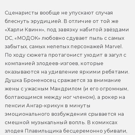
Сценаристы вообще не упускают случая 
блеснуть эрудицией. В отличие от той же 
«Харли Квинн», под завязку набитой звёздами 
DC, «МОДОК» любовно сдувает пыль с самых 
забытых, самых нелепых персонажей Marvel. 
По ходу сюжета протагонист уходит в загул с 
компанией злодеев-изгоев, которые 
оказываются на удивление яркими ребятами. 
Душка Броненосец сражается за внимание 
жены с ужасным Мандрилом (и его огромным, 
болтающимся между ног членом), а рокер на 
пенсии Ангар-крикун в минуты 
эмоционального возбуждения срывается на 
смешной музыкальный вопль. В комиксах 
злодея Плавильщика бесцеремонно убивали, 