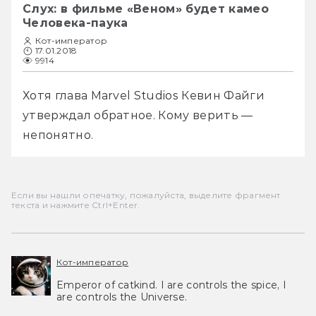
Слух: в фильме «Веном» будет камео
Человека-паука
Кот-император
17.01.2018
9914
Хотя глава Marvel Studios Кевин Файги 
утверждал обратное. Кому верить — 
непонятно. 
Если вы нашли опечатку, пожалуйста, выделите фрагмент
текста и нажмите Ctrl+Enter.
Кот-император
Emperor of catkind. I are controls the spice, I
are controls the Universe.