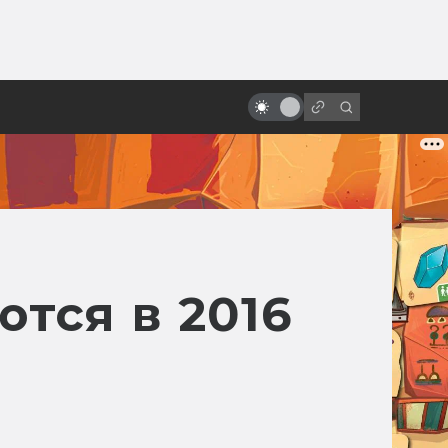
ы»:
«Маска»: как кровавый комикс
ыло
превратился в отличную
комедию
тся в 2016