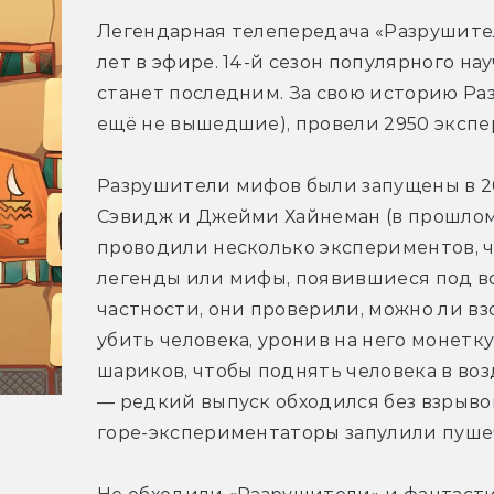
Легендарная телепередача «Разрушители
лет в эфире. 14-й сезон популярного нау
станет последним. За свою историю Ра
ещё не вышедшие), провели 2950 экспе
Разрушители мифов были запущены в 20
Сэвидж и Джейми Хайнеман (в прошлом
проводили несколько экспериментов, ч
легенды или мифы, появившиеся под во
частности, они проверили, можно ли вз
убить человека, уронив на него монетку
шариков, чтобы поднять человека в воз
— редкий выпуск обходился без взрывов
горе-экспериментаторы запулили пуше