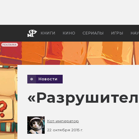
Какие
авгус
апока
детск
КНИГИ
КИНО
СЕРИАЛЫ
ИГРЫ
НА
РЕКЛАМА
Новости
«Разрушител
Кот-император
22 октября 2015 г.