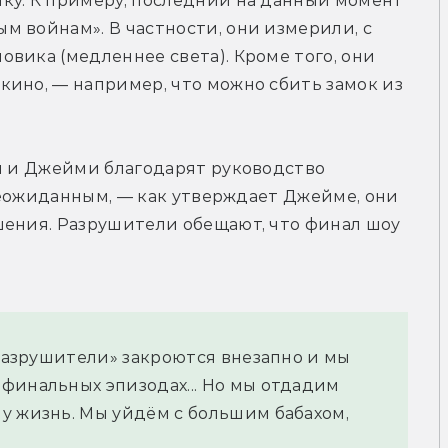
ку. К примеру, последний на данный момент 
 войнам». В частности, они измерили, с 
вика (медленнее света). Кроме того, они 
ино, — например, что можно сбить замок из 
м и Джейми благодарят руководство 
 неожиданным, — как утверждает Джейме, они 
шения. Разрушители обещают, что финал шоу 
«Разрушители» закроются внезапно и мы 
финальных эпизодах... Но мы отдадим 
у жизнь. Мы уйдём с большим бабахом, 