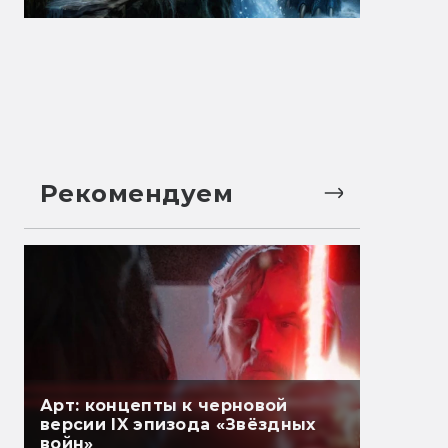
Рекомендуем
Арт: концепты к черновой
версии IX эпизода «Звёздных
войн»