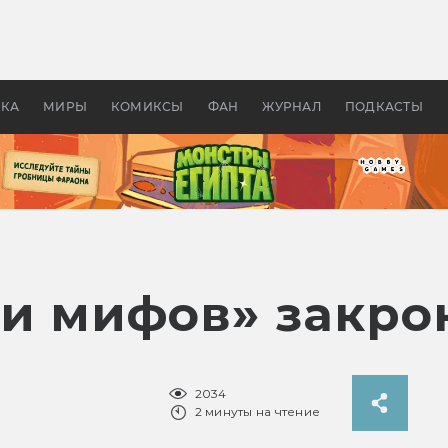
 фильмы смотреть в
Как создавались «Страшил
те 2026? В мире —
фильм, без которого не б
липсис, в России —
бы «Властелина колец»
ие комедии
УКА
МИРЫ
КОМИКСЫ
ФАН
ЖУРНАЛ
ПОДКАСТЫ
и мифов» закрою
2034
2 минуты на чтение