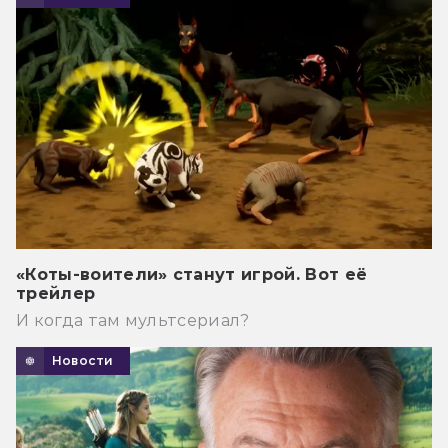
«Коты-воители» станут игрой. Вот её
трейлер
И когда там мультсериал?
Новости