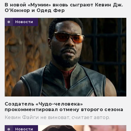
В новой «Мумии» вновь сыграют Кевин Дж.
О’Коннор и Одед Фер
Новости
Создатель «Чудо-человека»
прокомментировал отмену второго сезона
Кевин Файги не виноват, считает автор.
Новости