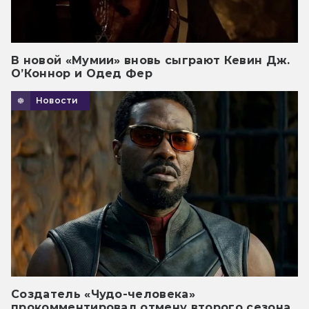
В новой «Мумии» вновь сыграют Кевин Дж.
О’Коннор и Одед Фер
Новости
Создатель «Чудо-человека»
прокомментировал отмену второго сезона