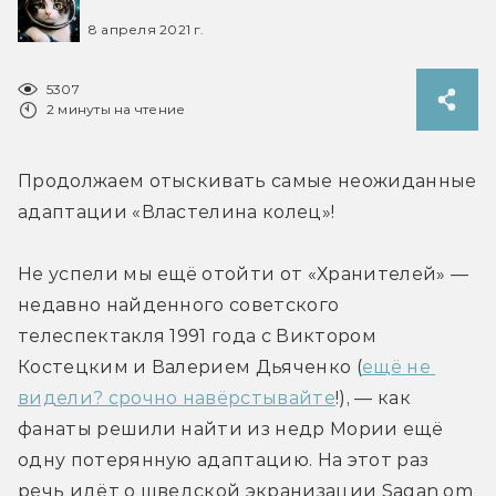
8 апреля 2021 г.
5307
2 минуты на чтение
Продолжаем отыскивать самые неожиданные 
адаптации «Властелина колец»!
Не успели мы ещё отойти от «Хранителей» — 
недавно найденного советского 
телеспектакля 1991 года с Виктором 
Костецким и Валерием Дьяченко (
ещё не 
видели? срочно навёрстывайте
!), — как 
фанаты решили найти из недр Мории ещё 
одну потерянную адаптацию. На этот раз 
речь идёт о шведской экранизации Sagan om 