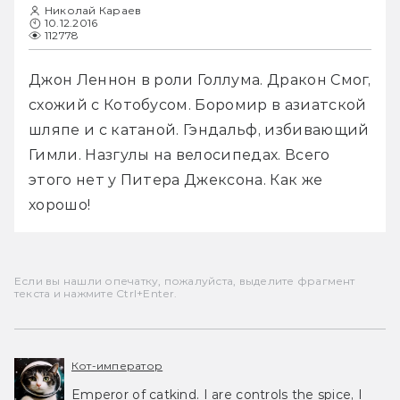
Николай Караев
10.12.2016
112778
Джон Леннон в роли Голлума. Дракон Смог, 
схожий с Котобусом. Боромир в азиатской 
шляпе и с катаной. Гэндальф, избивающий 
Гимли. Назгулы на велосипедах. Всего 
этого нет у Питера Джексона. Как же 
хорошо!
Если вы нашли опечатку, пожалуйста, выделите фрагмент
текста и нажмите Ctrl+Enter.
Кот-император
Emperor of catkind. I are controls the spice, I