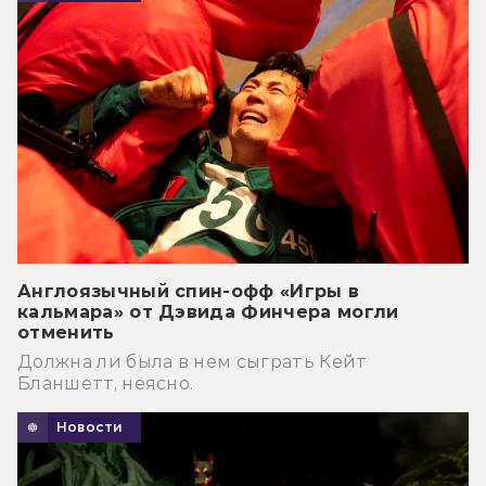
Англоязычный спин-офф «Игры в
кальмара» от Дэвида Финчера могли
отменить
Должна ли была в нем сыграть Кейт
Бланшетт, неясно.
Новости