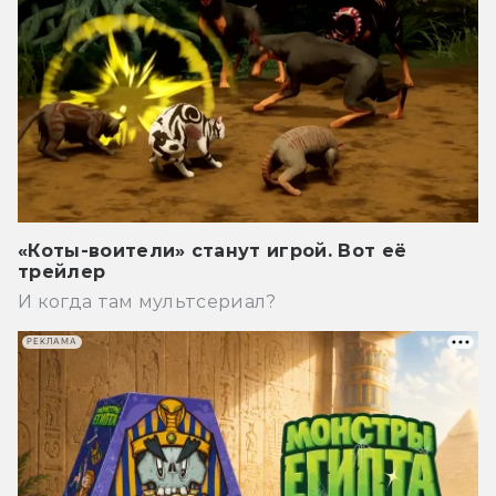
«Коты-воители» станут игрой. Вот её
трейлер
И когда там мультсериал?
РЕКЛАМА