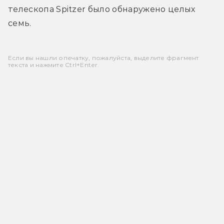
телескопа Spitzer было обнаружено целых 
семь.
Если вы нашли опечатку, пожалуйста, выделите фрагмент
текста и нажмите Ctrl+Enter.